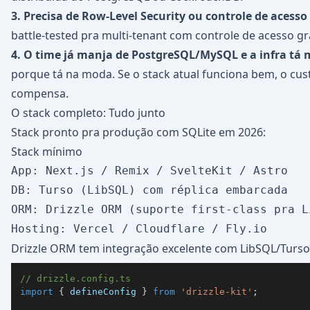
3. Precisa de Row-Level Security ou controle de acess
battle-tested pra multi-tenant com controle de acesso gr
4. O time já manja de PostgreSQL/MySQL e a infra tá
porque tá na moda. Se o stack atual funciona bem, o cu
compensa.
O stack completo: Tudo junto
Stack pronto pra produção com SQLite em 2026:
Stack mínimo
App: Next.js / Remix / SvelteKit / Astro

DB: Turso (LibSQL) com réplica embarcada

ORM: Drizzle ORM (suporte first-class pra L
Drizzle ORM tem integração excelente com LibSQL/Turso
// drizzle.config.ts
import
{
 defineConfig 
}
from
'drizzle-kit'
;