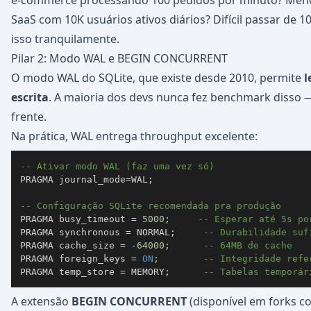
e-commerce processando 100 pedidos por minuto? Meno
SaaS com 10K usuários ativos diários? Difícil passar de 
isso tranquilamente.
Pilar 2: Modo WAL e BEGIN CONCURRENT
O modo WAL do SQLite, que existe desde 2010, permite
l
escrita
. A maioria dos devs nunca fez benchmark disso —
frente.
Na prática, WAL entrega throughput excelente:
-- Ativar modo WAL (faz uma vez só)
PRAGMA journal_mode
=
WAL
;
-- Configuração SQLite recomendada pra produção
PRAGMA busy_timeout 
=
5000
;
-- Esperar até 5s po
PRAGMA synchronous 
=
 NORMAL
;
-- Durabilidade suf
PRAGMA cache_size 
=
-
64000
;
-- 64MB de cache
PRAGMA foreign_keys 
=
ON
;
-- Integridade refe
PRAGMA temp_store 
=
 MEMORY
;
-- Tabelas temporár
A extensão
BEGIN CONCURRENT
(disponível em forks c