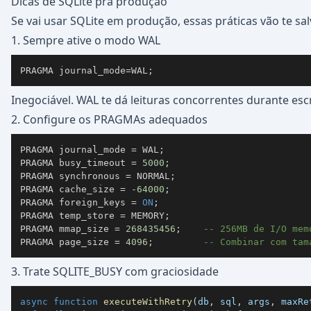
Dicas de SQLite pra produção
Se vai usar SQLite em produção, essas práticas vão te sa
1. Sempre ative o modo WAL
PRAGMA journal_mode
=
WAL
;
Inegociável. WAL te dá leituras concorrentes durante escr
2. Configure os PRAGMAs adequados
PRAGMA journal_mode 
=
 WAL
;
PRAGMA busy_timeout 
=
5000
;
PRAGMA synchronous 
=
 NORMAL
;
PRAGMA cache_size 
=
-
64000
;
PRAGMA foreign_keys 
=
ON
;
PRAGMA temp_store 
=
 MEMORY
;
PRAGMA mmap_size 
=
268435456
;
-- 256MB de I/O mem
PRAGMA page_size 
=
4096
;
-- Combinar com tam
3. Trate SQLITE_BUSY com graciosidade
async
function
executeWithRetry
(
db
,
 sql
,
 args
,
 maxRe