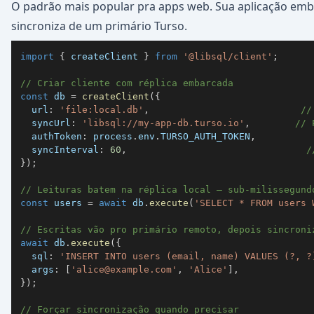
O padrão mais popular pra apps web. Sua aplicação emba
sincroniza de um primário Turso.
import
{
 createClient 
}
from
'@libsql/client'
;
// Criar cliente com réplica embarcada
const
 db 
=
createClient
(
{
  url
:
'file:local.db'
,
//
  syncUrl
:
'libsql://my-app-db.turso.io'
,
// 
  authToken
:
 process
.
env
.
TURSO_AUTH_TOKEN
,
  syncInterval
:
60
,
/
}
)
;
// Leituras batem na réplica local — sub-milissegund
const
 users 
=
await
 db
.
execute
(
'SELECT * FROM users 
// Escritas vão pro primário remoto, depois sincroni
await
 db
.
execute
(
{
  sql
:
'INSERT INTO users (email, name) VALUES (?, ?
  args
:
[
'
alice@example.com
'
,
'Alice'
]
,
}
)
;
// Forçar sincronização quando precisar