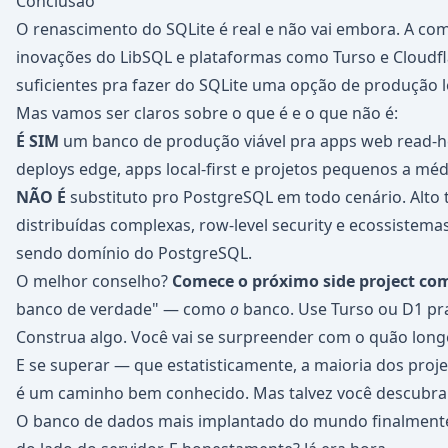
Conclusão
O renascimento do SQLite é real e não vai embora. A co
inovações do LibSQL e plataformas como Turso e Cloudfla
suficientes pra fazer do SQLite uma opção de produção l
Mas vamos ser claros sobre o que é e o que não é:
É SIM
um banco de produção viável pra apps web read-he
deploys edge, apps local-first e projetos pequenos a méd
NÃO É
substituto pro PostgreSQL em todo cenário. Alto 
distribuídas complexas, row-level security e ecossiste
sendo domínio do PostgreSQL.
O melhor conselho?
Comece o próximo side project com
banco de verdade" — como
o
banco. Use Turso ou D1 pr
Construa algo. Você vai se surpreender com o quão long
E se superar — que estatisticamente, a maioria dos pro
é um caminho bem conhecido. Mas talvez você descubra 
O banco de dados mais implantado do mundo finalmente