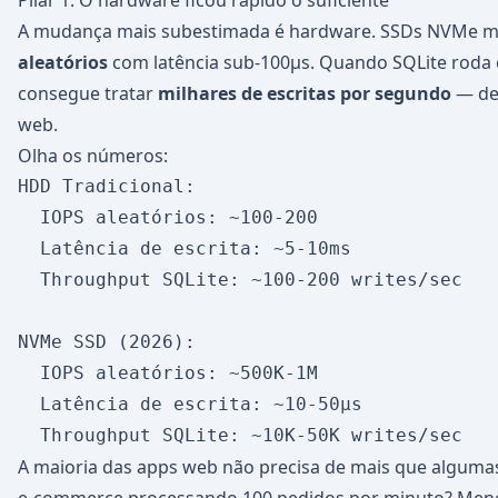
Pilar 1: O hardware ficou rápido o suficiente
A mudança mais subestimada é hardware. SSDs NVMe 
aleatórios
com latência sub-100μs. Quando SQLite roda 
consegue tratar
milhares de escritas por segundo
— de 
web.
Olha os números:
HDD Tradicional:

  IOPS aleatórios: ~100-200

  Latência de escrita: ~5-10ms

  Throughput SQLite: ~100-200 writes/sec

NVMe SSD (2026):

  IOPS aleatórios: ~500K-1M

  Latência de escrita: ~10-50μs

A maioria das apps web não precisa de mais que alguma