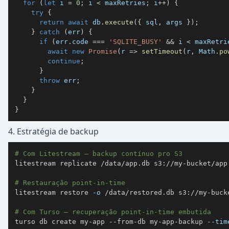
for
(
let
 i 
=
0
;
 i 
<
 maxRetries
;
 i
++
)
{
try
{
return
await
 db
.
execute
(
{
 sql
,
 args 
}
)
;
}
catch
(
err
)
{
if
(
err
.
code 
===
'SQLITE_BUSY'
&&
 i 
<
 maxRetri
await
new
Promise
(
r 
=>
setTimeout
(
r
,
 Math
.
po
continue
;
}
throw
 err
;
}
}
}
4. Estratégia de backup
# Com Litestream — backup contínuo pro S3
litestream replicate /data/app.db s3://my-bucket/app.
# Restauração point-in-time
litestream restore 
-o
# Com Turso — recuperação point-in-time embutida
turso db create my-app --from-db my-app-backup 
--tim