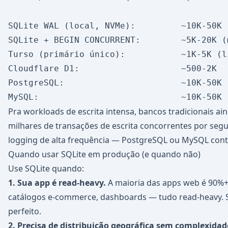
SQLite WAL (local, NVMe):         ~10K-50K

SQLite + BEGIN CONCURRENT:        ~5K-20K (
Turso (primário único):           ~1K-5K (l
Cloudflare D1:                    ~500-2K

PostgreSQL:                       ~10K-50K

Pra workloads de escrita intensa, bancos tradicionais ai
milhares de transações de escrita concorrentes por segu
logging de alta frequência — PostgreSQL ou MySQL con
Quando usar SQLite em produção (e quando não)
Use SQLite quando:
1. Sua app é read-heavy.
A maioria das apps web é 90%+ l
catálogos e-commerce, dashboards — tudo read-heavy. 
perfeito.
2. Precisa de distribuição geográfica sem complexidad