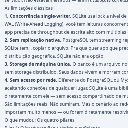
servidor. Não estavam errados — eram
avaliações corretas
As limitações clássicas
1. Concorrência single-writer.
SQLite usa lock a nível d
WAL (Write-Ahead Logging), você tem leituras concorrent
app precisa de throughput de escrita alto com múltiplas 
2. Sem replicação nativa.
PostgreSQL tem streaming repl
SQLite tem... copiar o arquivo. Pra qualquer app que preci
distribuição geográfica, SQLite não era opção.
3. Storage de máquina única.
O banco é um arquivo no 
sem storage distribuído. Seus dados vivem e morrem c
4. Sem acesso por rede.
Diferente do PostgreSQL ou My
aceitando conexões de qualquer lugar, SQLite é uma bibl
diretamente com ele — sem acesso compartilhado de múl
São limitações reais. Não sumiram. Mas o cenário ao r
importam muito menos — ou foram diretamente resolvi
O que mudou: Os quatro pilares