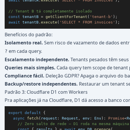
await
 tenantA
.
execute
(
'SELECT * FROM invoices'
)
;
// Tenant B tá completamente isolado
const
 tenantB 
=
getClientForTenant
(
'tenant-b'
)
;
await
 tenantB
.
execute
(
'SELECT * FROM invoices'
)
;
Benefícios do padrão:
Isolamento real.
Sem risco de vazamento de dados entr
em cada query.
?
Escalamento independente.
Tenants pesados têm seus 
Queries mais simples.
Cada query tem scope de tenant 
Compliance fácil.
Deleção GDPR? Apaga o arquivo do ba
Backup/restore independentes.
Restaurar um tenant se
Padrão 3: Cloudflare D1 com Workers
Pra aplicações já na Cloudflare, D1 dá acesso a banco co
export
default
{
async
fetch
(
request
:
 Request
,
 env
:
 Env
)
:
Promise
<
R
// Zero salto de rede — D1 roda na mesma máquina
const
{
 results 
}
=
await
 env
.
DB
.
prepare
(