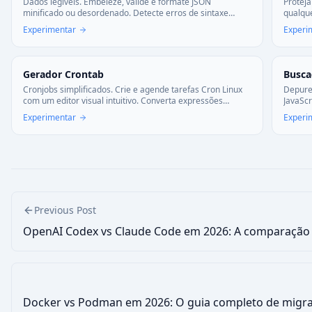
Dados legíveis. Embeleze, valide e formate JSON
Protej
minificado ou desordenado. Detecte erros de sintaxe
qualque
automaticamente.
Verifiq
Experimentar
Experi
Gerador Crontab
Busca
Cronjobs simplificados. Crie e agende tarefas Cron Linux
Depure 
com um editor visual intuitivo. Converta expressões
JavaScr
complexas para linguagem natural.
pressio
Experimentar
Experi
Previous Post
OpenAI Codex vs Claude Code em 2026: A comparação
Docker vs Podman em 2026: O guia completo de migr