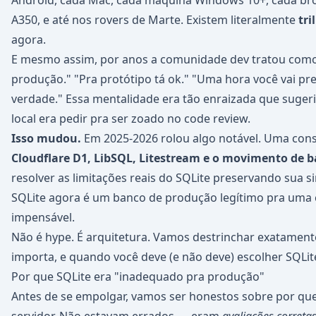
Android, cada Mac, cada máquina Windows 10+, cada bro
A350, e até nos rovers de Marte. Existem literalmente
tri
agora.
E mesmo assim, por anos a comunidade dev tratou como 
produção." "Pra protótipo tá ok." "Uma hora você vai p
verdade." Essa mentalidade era tão enraizada que sugeri
local era pedir pra ser zoado no code review.
Isso mudou.
Em 2025-2026 rolou algo notável. Uma con
Cloudflare D1, LibSQL, Litestream e o movimento de
resolver as limitações reais do SQLite preservando sua s
SQLite agora é um banco de produção legítimo pra uma c
impensável.
Não é hype. É arquitetura. Vamos destrinchar exatament
importa, e quando você deve (e não deve) escolher SQLit
Por que SQLite era "inadequado pra produção"
Antes de se empolgar, vamos ser honestos sobre por qu