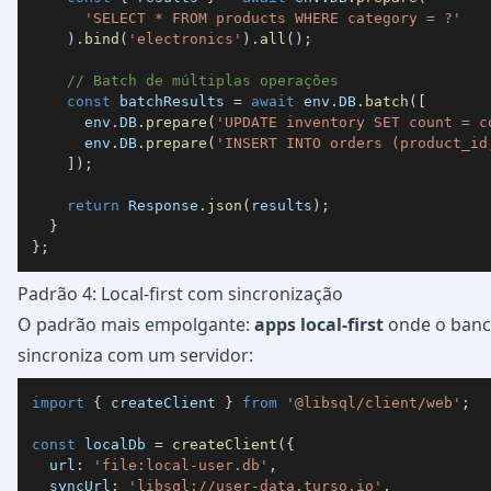
'SELECT * FROM products WHERE category = ?'
)
.
bind
(
'electronics'
)
.
all
(
)
;
// Batch de múltiplas operações
const
 batchResults 
=
await
 env
.
DB
.
batch
(
[
      env
.
DB
.
prepare
(
'UPDATE inventory SET count = c
      env
.
DB
.
prepare
(
'INSERT INTO orders (product_id
]
)
;
return
 Response
.
json
(
results
)
;
}
}
;
Padrão 4: Local-first com sincronização
O padrão mais empolgante:
apps local-first
onde o banco
sincroniza com um servidor:
import
{
 createClient 
}
from
'@libsql/client/web'
;
const
 localDb 
=
createClient
(
{
  url
:
'file:local-user.db'
,
  syncUrl
:
'libsql://user-data.turso.io'
,