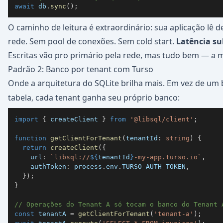
await
 db
.
sync
(
)
;
O caminho de leitura é extraordinário: sua aplicação lê d
rede. Sem pool de conexões. Sem cold start.
Latência su
Escritas vão pro primário pela rede, mas tudo bem — a m
Padrão 2: Banco por tenant com Turso
Onde a arquitetura do SQLite brilha mais. Em vez de u
tabela, cada tenant ganha seu próprio banco:
import
{
 createClient 
}
from
'@libsql/client'
;
function
getClientForTenant
(
tenantId
:
string
)
{
return
createClient
(
{
    url
:
`
libsql://
${
tenantId
}
-my-app.turso.io
`
,
    authToken
:
 process
.
env
.
TURSO_AUTH_TOKEN
,
}
)
;
}
// Operações do Tenant A só tocam o banco do Tenant 
const
 tenantA 
=
getClientForTenant
(
'tenant-a'
)
;