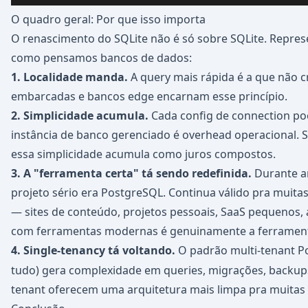
O quadro geral: Por que isso importa
O renascimento do SQLite não é só sobre SQLite. Repr
como pensamos bancos de dados:
1. Localidade manda.
A query mais rápida é a que não cr
embarcadas e bancos edge encarnam esse princípio.
2. Simplicidade acumula.
Cada config de connection po
instância de banco gerenciado é overhead operacional. S
essa simplicidade acumula como juros compostos.
3. A "ferramenta certa" tá sendo redefinida.
Durante an
projeto sério era PostgreSQL. Continua válido pra muit
— sites de conteúdo, projetos pessoais, SaaS pequenos, a
com ferramentas modernas é genuinamente a ferrament
4. Single-tenancy tá voltando.
O padrão multi-tenant 
tudo) gera complexidade em queries, migrações, backup
tenant oferecem uma arquitetura mais limpa pra muitas