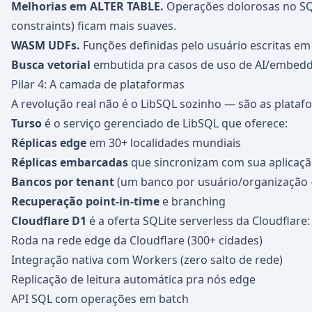
Melhorias em ALTER TABLE.
Operações dolorosas no SQ
constraints) ficam mais suaves.
WASM UDFs.
Funções definidas pelo usuário escritas e
Busca vetorial
embutida pra casos de uso de AI/embedd
Pilar 4: A camada de plataformas
A revolução real não é o LibSQL sozinho — são as plataf
Turso
é o serviço gerenciado de LibSQL que oferece:
Réplicas edge
em 30+ localidades mundiais
Réplicas embarcadas
que sincronizam com sua aplicação
Bancos por tenant
(um banco por usuário/organização 
Recuperação point-in-time
e branching
Cloudflare D1
é a oferta SQLite serverless da Cloudflare:
Roda na rede edge da Cloudflare (300+ cidades)
Integração nativa com Workers (zero salto de rede)
Replicação de leitura automática pra nós edge
API SQL com operações em batch