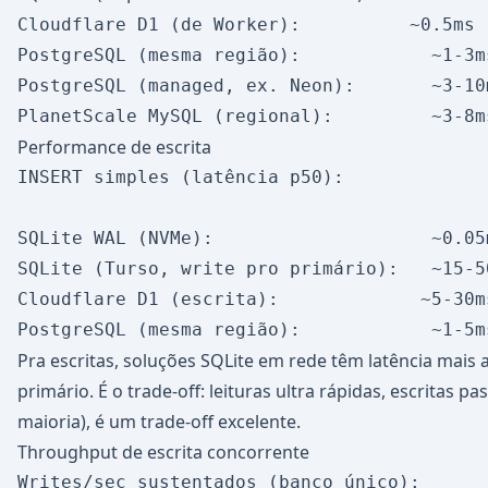
Cloudflare D1 (de Worker):          ~0.5ms

PostgreSQL (mesma região):            ~1-3ms
PostgreSQL (managed, ex. Neon):       ~3-10m
Performance de escrita
INSERT simples (latência p50):

SQLite WAL (NVMe):                    ~0.05m
SQLite (Turso, write pro primário):   ~15-50
Cloudflare D1 (escrita):             ~5-30ms
Pra escritas, soluções SQLite em rede têm latência mais 
primário. É o trade-off: leituras ultra rápidas, escritas 
maioria), é um trade-off excelente.
Throughput de escrita concorrente
Writes/sec sustentados (banco único):
