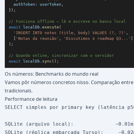
  authToken
:
 userToken
,
}
)
;
// Funciona offline — lê e escreve no banco local
await
 localDb
.
execute
(
'INSERT INTO notes (title, body) VALUES (?, ?)'
,
[
'Notas da reunião'
,
'Discutimos o roadmap Q3...'
]
)
;
// Quando online, sincronizar com o servidor
await
 localDb
.
sync
(
)
;
Os números: Benchmarks do mundo real
Vamos pôr números concretos nisso. Comparação entre 
tradicionais.
Performance de leitura
SELECT simples por primary key (latência p50
SQLite (arquivo local):              ~0.01ms
SQLite (réplica embarcada Turso):     ~0.02m