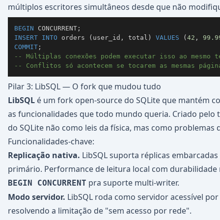
múltiplos escritores simultâneos desde que não modifi
BEGIN
 CONCURRENT
;
INSERT
INTO
 orders 
(
user_id
,
 total
)
VALUES
(
42
,
99.9
COMMIT
;
-- Múltiplas conexões podem executar isso ao mesmo t
-- Conflitos só acontecem se tocarem as mesmas págin
Pilar 3: LibSQL — O fork que mudou tudo
LibSQL
é um fork open-source do SQLite que mantém com
as funcionalidades que todo mundo queria. Criado pelo t
do SQLite não como leis da física, mas como problemas d
Funcionalidades-chave:
Replicação nativa.
LibSQL suporta réplicas embarcadas
primário. Performance de leitura local com durabilidade 
pra suporte multi-writer.
BEGIN CONCURRENT
Modo servidor.
LibSQL roda como servidor acessível por
resolvendo a limitação de "sem acesso por rede".