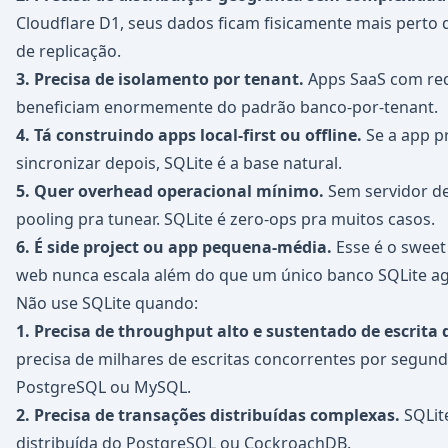
Cloudflare D1, seus dados ficam fisicamente mais perto 
de replicação.
3. Precisa de isolamento por tenant.
Apps SaaS com requ
beneficiam enormemente do padrão banco-por-tenant.
4. Tá construindo apps local-first ou offline.
Se a app pr
sincronizar depois, SQLite é a base natural.
5. Quer overhead operacional mínimo.
Sem servidor de
pooling pra tunear. SQLite é zero-ops pra muitos casos.
6. É side project ou app pequena-média.
Esse é o sweet
web nunca escala além do que um único banco SQLite a
Não use SQLite quando:
1. Precisa de throughput alto e sustentado de escrita 
precisa de milhares de escritas concorrentes por segund
PostgreSQL ou MySQL.
2. Precisa de transações distribuídas complexas.
SQLit
distribuída do PostgreSQL ou CockroachDB.