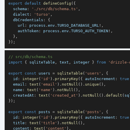
export
default
defineConfig
(
{
  schema
:
'./src/db/schema.ts'
,
  dialect
:
'turso'
,
  dbCredentials
:
{
    url
:
 process
.
env
.
TURSO_DATABASE_URL
!
,
    authToken
:
 process
.
env
.
TURSO_AUTH_TOKEN
!
,
}
,
}
)
;
// src/db/schema.ts
import
{
 sqliteTable
,
 text
,
 integer 
}
from
'drizzle-
export
const
 users 
=
sqliteTable
(
'users'
,
{
  id
:
integer
(
'id'
)
.
primaryKey
(
{
 autoIncrement
:
true
  email
:
text
(
'email'
)
.
notNull
(
)
.
unique
(
)
,
  name
:
text
(
'name'
)
.
notNull
(
)
,
  createdAt
:
text
(
'created_at'
)
.
notNull
(
)
.
default
(
sq
}
)
;
export
const
 posts 
=
sqliteTable
(
'posts'
,
{
  id
:
integer
(
'id'
)
.
primaryKey
(
{
 autoIncrement
:
true
  title
:
text
(
'title'
)
.
notNull
(
)
,
  content
:
text
(
'content'
)
,