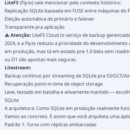
LiteFS
(Fly.io) vale mencionar pelo contexto histórico:
Replicação SQLite baseada em FUSE entre máquinas do Fl
Eleição automática de primário e failover
Transparente pra aplicação
⚠️
Atenção:
LiteFS Cloud (o serviço de backup gerencia
2024, e a Fly.io reduziu a prioridade do desenvolvimento a
em produção, mas tá em estado pre-1.0 beta sem roadma
ou D1 são apostas mais seguras.
Litestream:
Backup contínuo por streaming de SQLite pra S3/GCS/Az
Recuperação point-in-time de object storage
Leve, testado em batalha e ativamente mantido — escolh
SQLite
A arquitetura: Como SQLite em produção realmente fun
Vamos ao concreto. É assim que você arquiteta uma apli
Padrão 1: Turso com réplicas embarcadas