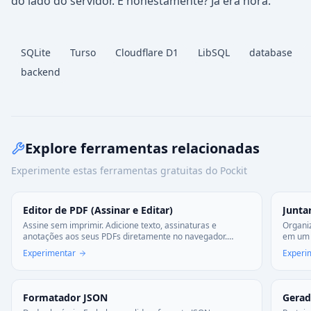
do lado do servidor. E honestamente? Já era hora.
SQLite
Turso
Cloudflare D1
LibSQL
database
backend
Explore ferramentas relacionadas
Experimente estas ferramentas gratuitas do Pockit
Editor de PDF (Assinar e Editar)
Junta
Assine sem imprimir. Adicione texto, assinaturas e
Organi
anotações aos seus PDFs diretamente no navegador.
em um 
Rápido, gratuito e sem instalar nada.
combin
Experimentar
Experi
Formatador JSON
Gerad