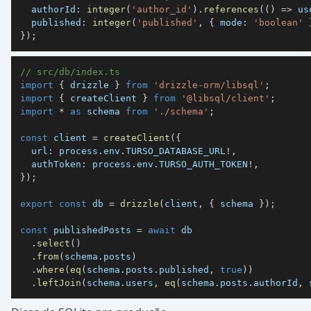
  authorId
:
integer
(
'author_id'
)
.
references
(
(
)
=>
 us
  published
:
integer
(
'published'
,
{
 mode
:
'boolean'
}
)
;
// src/db/index.ts
import
{
 drizzle 
}
from
'drizzle-orm/libsql'
;
import
{
 createClient 
}
from
'@libsql/client'
;
import
*
as
 schema 
from
'./schema'
;
const
 client 
=
createClient
(
{
  url
:
 process
.
env
.
TURSO_DATABASE_URL
!
,
  authToken
:
 process
.
env
.
TURSO_AUTH_TOKEN
!
,
}
)
;
export
const
 db 
=
drizzle
(
client
,
{
 schema 
}
)
;
const
 publishedPosts 
=
await
.
select
(
)
.
from
(
schema
.
posts
)
.
where
(
eq
(
schema
.
posts
.
published
,
true
)
)
.
leftJoin
(
schema
.
users
,
eq
(
schema
.
posts
.
authorId
,
 