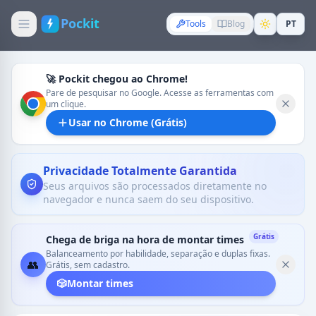
Pockit
Tools
Blog
PT
🚀 Pockit chegou ao Chrome!
Pare de pesquisar no Google. Acesse as ferramentas com
um clique.
Usar no Chrome (Grátis)
Privacidade Totalmente Garantida
Seus arquivos são processados diretamente no
navegador e nunca saem do seu dispositivo.
Grátis
Chega de briga na hora de montar times
Balanceamento por habilidade, separação e duplas fixas.
👥
Grátis, sem cadastro.
🎲
Montar times