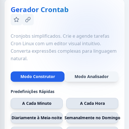
Gerador Crontab
Cronjobs simplificados. Crie e agende tarefas
Cron Linux com um editor visual intuitivo.
Converta expressões complexas para linguagem
natural.
Modo Construtor
Modo Analisador
Predefinições Rápidas
A Cada Minuto
A Cada Hora
Diariamente à Meia-noite
Semanalmente no Domingo