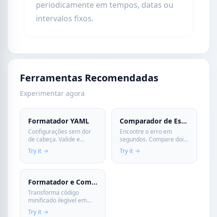
periodicamente em tempos, datas ou
intervalos fixos.
Ferramentas Recomendadas
Experimentar agora
Formatador YAML
Comparador de Estrutura JSON
Configurações sem dor
Encontre o erro em
de cabeça. Valide e
segundos. Compare dois
formate arquivos YAML
arquivos JSON e detecte
Try it
Try it
complexos com precisão.
diferenças estruturais
Evite erros de deploy
instantaneamente. Uma
antes que aconteçam.
ferramenta essencial
para depurar APIs.
Formatador e Compressor
Transforma código
minificado ilegível em
algo que dá pra ler, ou
Try it
comprime o seu antes de