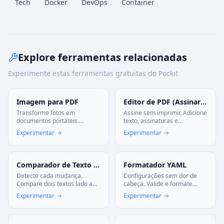
Tech
Docker
DevOps
Container
Explore ferramentas relacionadas
Experimente estas ferramentas gratuitas do Pockit
Imagem para PDF
Editor de PDF (Assinar e Editar)
Transforme fotos em
Assine sem imprimir. Adicione
documentos portáteis.
texto, assinaturas e
Combine múltiplas imagens
anotações aos seus PDFs
Experimentar
Experimentar
em um único PDF com
diretamente no navegador.
privacidade—todo o
Rápido, gratuito e sem
processamento ocorre no seu
instalar nada.
navegador.
Comparador de Texto (Diff)
Formatador YAML
Detecte cada mudança.
Configurações sem dor de
Compare dois textos lado a
cabeça. Valide e formate
lado e visualize as diferenças
arquivos YAML complexos
Experimentar
Experimentar
instantaneamente. Essencial
com precisão. Evite erros de
para código e revisões.
deploy antes que aconteçam.