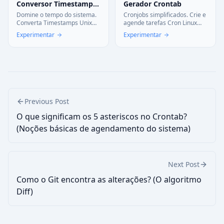
Conversor Timestamp Unix
Gerador Crontab
Domine o tempo do sistema.
Cronjobs simplificados. Crie e
Converta Timestamps Unix
agende tarefas Cron Linux
para datas legíveis e vice-
com um editor visual intuitivo.
Experimentar
Experimentar
versa. Ferramenta vital para
Converta expressões
depuração e logs.
complexas para linguagem
natural.
Previous Post
O que significam os 5 asteriscos no Crontab?
(Noções básicas de agendamento do sistema)
Next Post
Como o Git encontra as alterações? (O algoritmo
Diff)